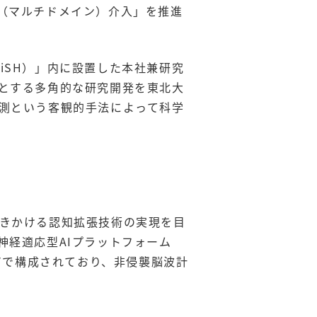
（マルチドメイン）介入」を推進
ub（LiSH）」内に設置した本社兼研究
とする多角的な研究開発を東北大
測という客観的手法によって科学
に働きかける認知拡張技術の実現を目
神経適応型AIプラットフォーム
アで構成されており、非侵襲脳波計